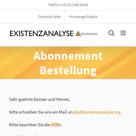
Zum
Telefon: +43 (0)1 985 95 66
Inhalt
springen
Deutsche Seite
Homepage English
Abonnement
Bestellung
Sehr geehrte Damen und Herren,
bitte schreiben Sie uns ein Mail an
gle@existenzanalyse.org
Bitte beachten Sie die
AGB
s.