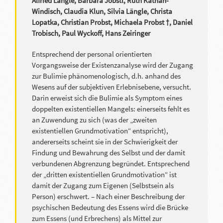
Alfried Längle, Barbara Jöbstl, Ruth Kathan-
Windisch, Claudia Klun, Silvia Längle, Christa
Lopatka, Christian Probst, Michaela Probst †, Daniel
Trobisch, Paul Wyckoff, Hans Zeiringer
Entsprechend der personal orientierten
Vorgangsweise der Existenzanalyse wird der Zugang
zur Bulimie phänomenologisch, d.h. anhand des
Wesens auf der subjektiven Erlebnisebene, versucht.
Darin erweist sich die Bulimie als Symptom eines
doppelten existentiellen Mangels: einerseits fehlt es
an Zuwendung zu sich (was der „zweiten
existentiellen Grundmotivation“ entspricht),
andererseits scheint sie in der Schwierigkeit der
Findung und Bewahrung des Selbst und der damit
verbundenen Abgrenzung begründet. Entsprechend
der „dritten existentiellen Grundmotivation“ ist
damit der Zugang zum Eigenen (Selbstsein als
Person) erschwert. – Nach einer Beschreibung der
psychischen Bedeutung des Essens wird die Brücke
zum Essens (und Erbrechens) als Mittel zur