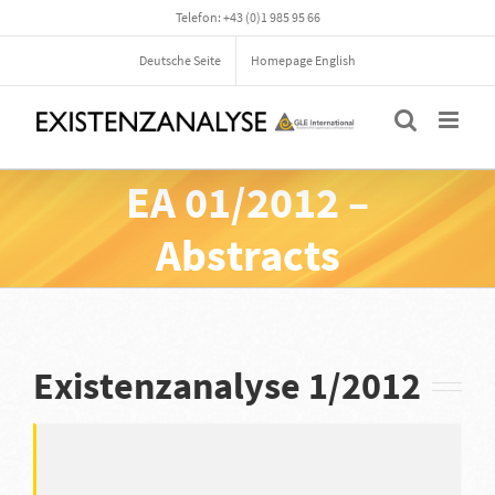
Zum
Telefon: +43 (0)1 985 95 66
Inhalt
springen
Deutsche Seite
Homepage English
EA 01/2012 –
Abstracts
Existenzanalyse 1/2012